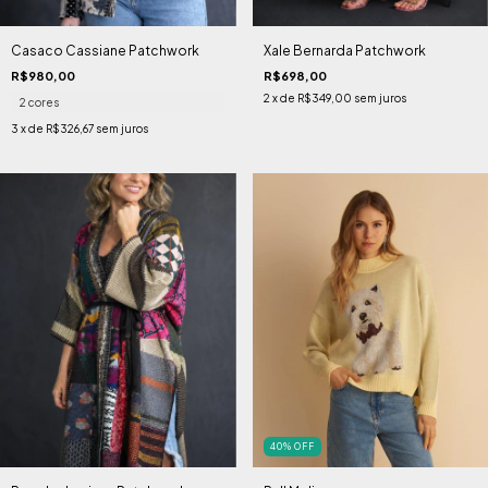
Casaco Cassiane Patchwork
Xale Bernarda Patchwork
R$980,00
R$698,00
2
x de
R$349,00
sem juros
2 cores
3
x de
R$326,67
sem juros
40
%
OFF