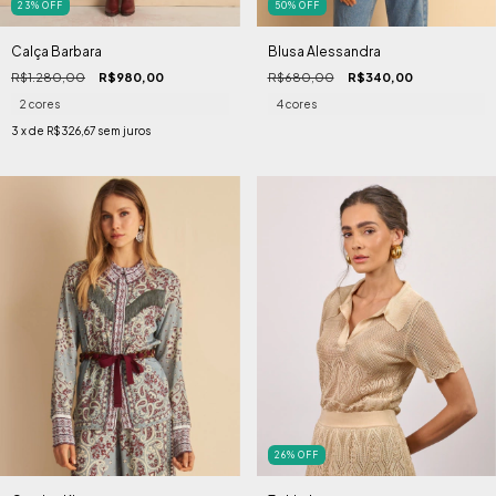
23
%
OFF
50
%
OFF
Calça Barbara
Blusa Alessandra
R$1.280,00
R$980,00
R$680,00
R$340,00
2 cores
4 cores
3
x de
R$326,67
sem juros
26
%
OFF