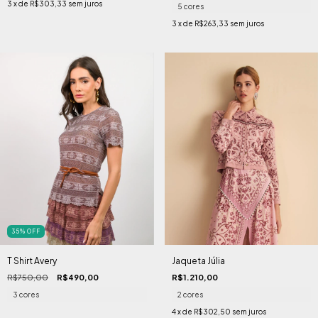
3
x de
R$303,33
sem juros
5 cores
3
x de
R$263,33
sem juros
35
%
OFF
T Shirt Avery
Jaqueta Júlia
R$750,00
R$490,00
R$1.210,00
3 cores
2 cores
4
x de
R$302,50
sem juros