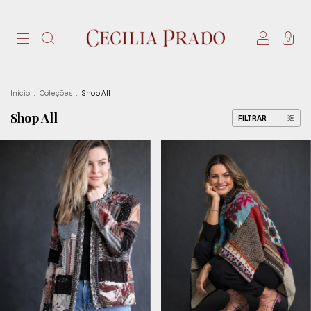
0
Início
.
Coleções
.
Shop All
Shop All
FILTRAR