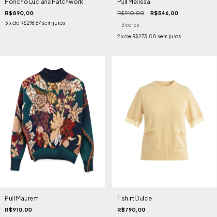
Poncho Luciana Patchwork
Pull Melissa
R$890,00
R$910,00
R$546,00
3
x de
R$296,67
sem juros
3 cores
2
x de
R$273,00
sem juros
Pull Maurem
T shirt Dulce
R$910,00
R$790,00