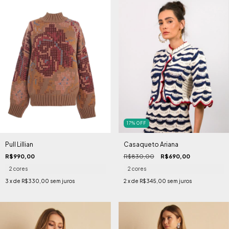
17
%
OFF
Pull Lillian
Casaqueto Ariana
R$990,00
R$830,00
R$690,00
2 cores
2 cores
3
x de
R$330,00
sem juros
2
x de
R$345,00
sem juros