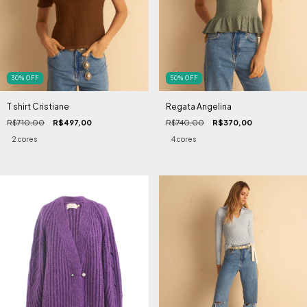
30
%
OFF
50
%
OFF
T shirt Cristiane
Regata Angelina
R$710,00
R$497,00
R$740,00
R$370,00
2 cores
4 cores