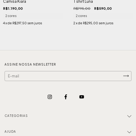
Camisa Kiara
T shirt Luna
R$1.190,00
R$795,00
R$590,00
2 cores
2 cores
4
x de
R$297,50
sem juros
2
x de
R$295,00
sem juros
ASSINE NOSSA NEWSLETTER
CATEGORIAS
AJUDA