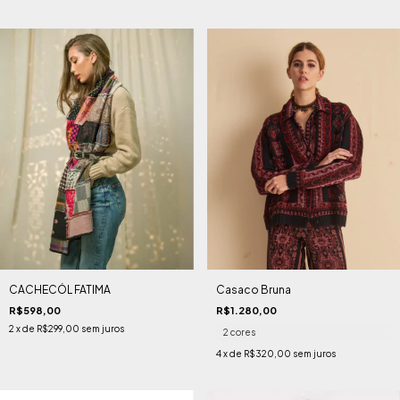
CACHECÓL FATIMA
Casaco Bruna
R$598,00
R$1.280,00
2
x de
R$299,00
sem juros
2 cores
4
x de
R$320,00
sem juros