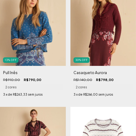
13
%
OFF
30
%
OFF
Pull Inês
Casaqueto Aurora
R$910,00
R$790,00
R$1.140,00
R$798,00
2 cores
2 cores
3
x de
R$263,33
sem juros
3
x de
R$266,00
sem juros