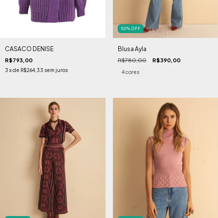
50
%
OFF
CASACO DENISE
Blusa Ayla
R$793,00
R$780,00
R$390,00
3
x de
R$264,33
sem juros
4 cores