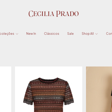
 coleções
New In
Clássicos
Sale
Shop All
Con