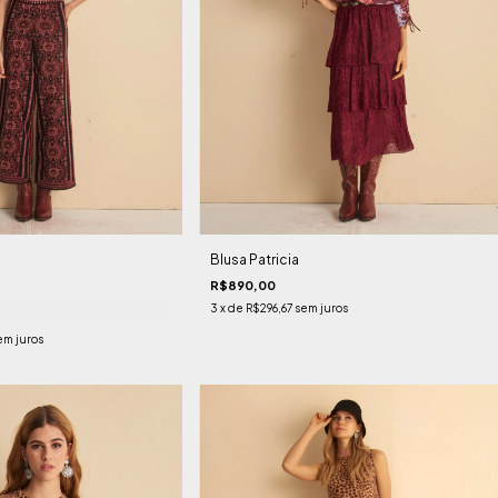
Blusa Patricia
R$890,00
3
x de
R$296,67
sem juros
em juros