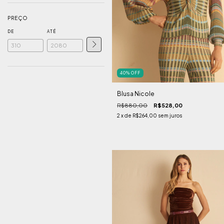
PREÇO
DE
ATÉ
40
%
OFF
Blusa Nicole
R$880,00
R$528,00
2
x de
R$264,00
sem juros