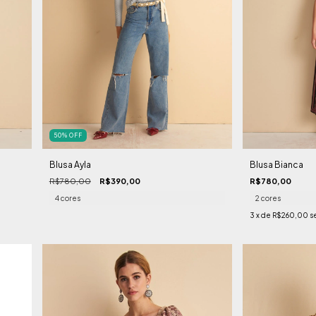
50
%
OFF
Blusa Ayla
Blusa Bianca
R$780,00
R$390,00
R$780,00
4 cores
2 cores
3
x de
R$260,00
s