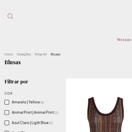
Nossas
Início
.
Coleções
.
Shop All
.
Blusas
Blusas
Filtrar por
COR
Amarelo | Yellow
(6)
Animal Print | Animal Print
(2)
Azul Claro | Ligth Blue
(2)