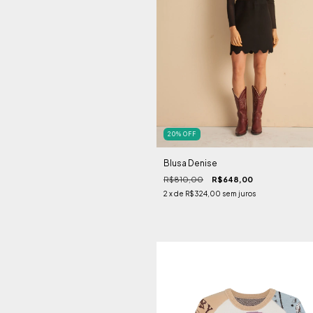
20
%
OFF
Blusa Denise
R$810,00
R$648,00
2
x de
R$324,00
sem juros