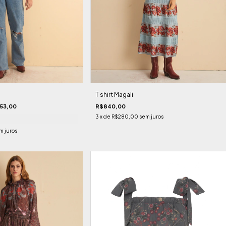
T shirt Magali
53,00
R$840,00
3
x de
R$280,00
sem juros
m juros