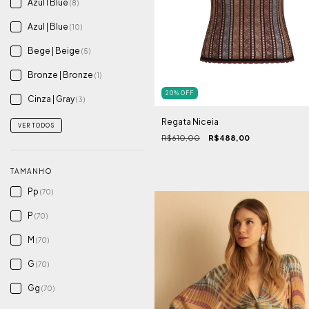
Azul I Blue
(8)
Azul | Blue
(10)
Bege | Beige
(5)
Bronze | Bronze
(1)
20
%
OFF
Cinza | Gray
(3)
Regata Niceia
VER TODOS
R$610,00
R$488,00
TAMANHO
Pp
(70)
P
(70)
M
(70)
G
(70)
Gg
(70)