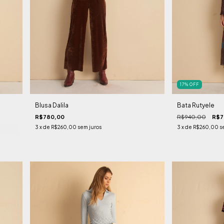
17
%
OFF
Blusa Dalila
Bata Rutyele
R$780,00
R$940,00
R$7
3
x de
R$260,00
sem juros
3
x de
R$260,00
s