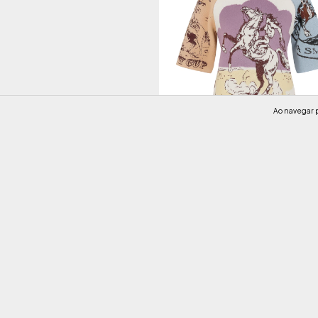
Ao navegar p
T Shirt Gertrudes
R$840,00
3
x de
R$280,00
sem juros