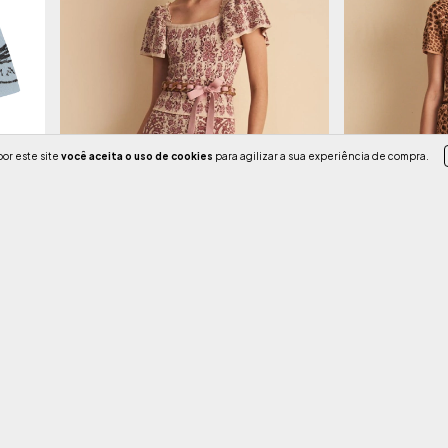
or este site
você aceita o uso de cookies
para agilizar a sua experiência de compra.
Blusa Nazaré
T Shirt Jordana
R$840,00
R$850,00
3
x de
R$280,00
sem juros
3
x de
R$283,33
s