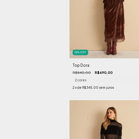
18
%
OFF
Top Dora
R$840,00
R$690,00
2 cores
2
x de
R$345,00
sem juros