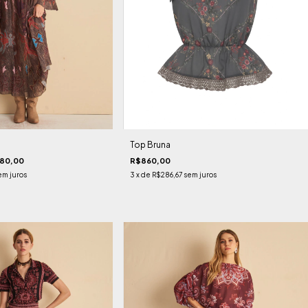
Top Bruna
80,00
R$860,00
em juros
3
x de
R$286,67
sem juros