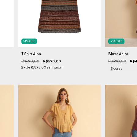
14
%
OFF
30
%
OFF
T Shirt Alba
Blusa Anita
R$690,00
R$590,00
R$690,00
R$4
2
x de
R$295,00
sem juros
5 cores