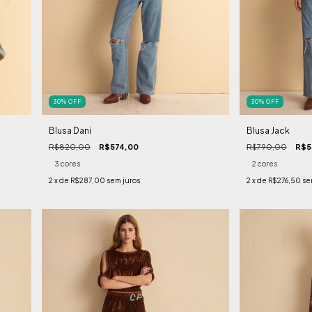
30
%
OFF
30
%
OFF
Blusa Dani
Blusa Jack
R$820,00
R$574,00
R$790,00
R$5
3 cores
2 cores
2
x de
R$287,00
sem juros
2
x de
R$276,50
se