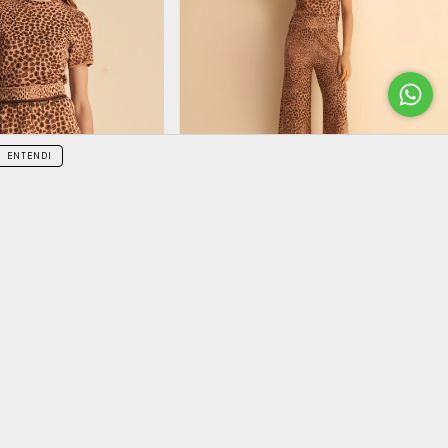
ENTENDI
26
%
OFF
Blusa Jéssica
R$780,00
R$580,00
em juros
2
x de
R$290,00
sem juros