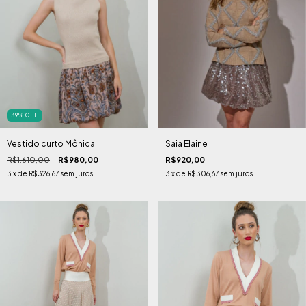
39
%
OFF
Vestido curto Mônica
Saia Elaine
R$1.610,00
R$980,00
R$920,00
3
x de
R$326,67
sem juros
3
x de
R$306,67
sem juros