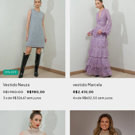
51
%
OFF
Vestido Neuza
vestido Marcela
R$1.980,00
R$980,00
R$2.410,00
3
x de
R$326,67
sem juros
4
x de
R$602,50
sem juros