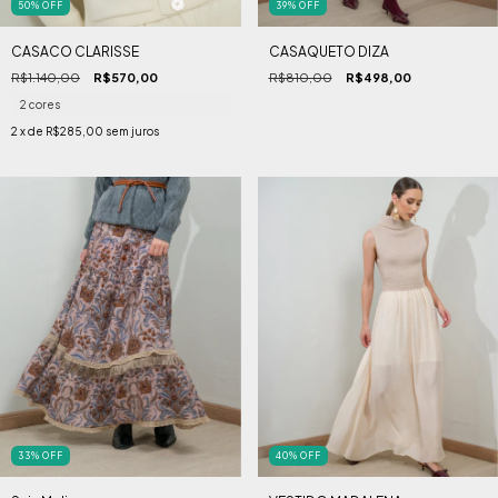
50
%
OFF
39
%
OFF
CASACO CLARISSE
CASAQUETO DIZA
R$1.140,00
R$570,00
R$810,00
R$498,00
2 cores
2
x de
R$285,00
sem juros
33
%
OFF
40
%
OFF