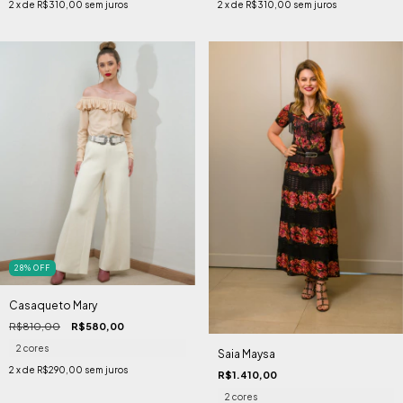
2
x de
R$310,00
sem juros
2
x de
R$310,00
sem juros
28
%
OFF
Casaqueto Mary
R$810,00
R$580,00
2 cores
Saia Maysa
2
x de
R$290,00
sem juros
R$1.410,00
2 cores