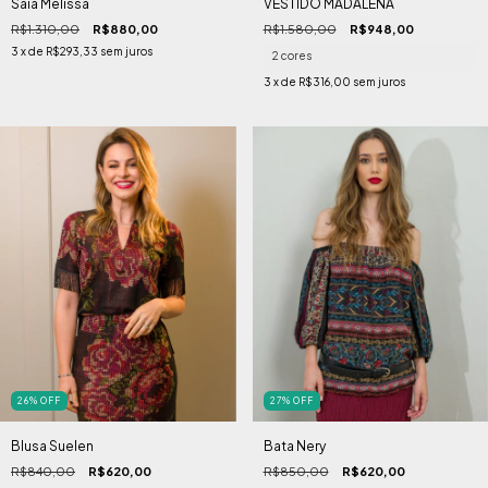
Saia Melissa
VESTIDO MADALENA
R$1.310,00
R$880,00
R$1.580,00
R$948,00
3
x de
R$293,33
sem juros
2 cores
3
x de
R$316,00
sem juros
26
%
OFF
27
%
OFF
Blusa Suelen
Bata Nery
R$840,00
R$620,00
R$850,00
R$620,00