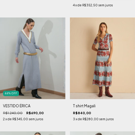
4
x de
R$352,50
sem juros
44
%
OFF
VESTIDO ÉRICA
T shirt Magali
R$1.240,00
R$690,00
R$840,00
2
x de
R$345,00
sem juros
3
x de
R$280,00
sem juros