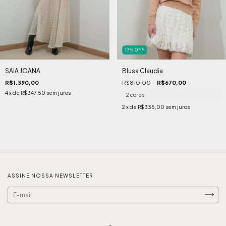
17
%
OFF
SAIA JOANA
Blusa Claudia
R$1.390,00
R$810,00
R$670,00
4
x de
R$347,50
sem juros
2 cores
2
x de
R$335,00
sem juros
ASSINE NOSSA NEWSLETTER