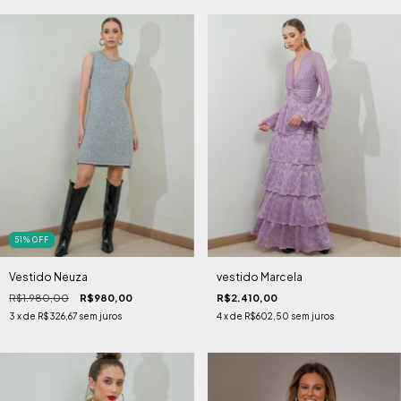
51
%
OFF
Vestido Neuza
vestido Marcela
R$1.980,00
R$980,00
R$2.410,00
3
x de
R$326,67
sem juros
4
x de
R$602,50
sem juros