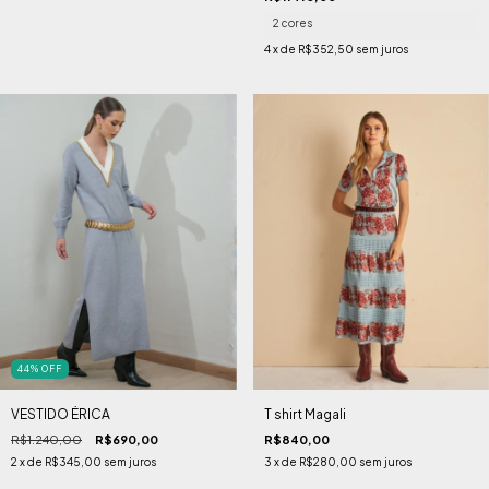
2 cores
4
x de
R$352,50
sem juros
44
%
OFF
VESTIDO ÉRICA
T shirt Magali
R$1.240,00
R$690,00
R$840,00
2
x de
R$345,00
sem juros
3
x de
R$280,00
sem juros