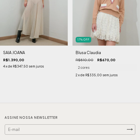
17
%
OFF
SAIA JOANA
Blusa Claudia
R$1.390,00
R$810,00
R$670,00
4
x de
R$347,50
sem juros
2 cores
2
x de
R$335,00
sem juros
ASSINE NOSSA NEWSLETTER