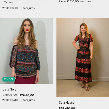
2
x de
R$310,00
sem juros
2 cores
2
x de
R$290,00
sem juros
27
%
OFF
Bata Nery
R$850,00
R$620,00
2
x de
R$310,00
sem juros
Saia Maysa
R$1.410,00