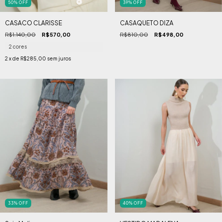
50
%
OFF
39
%
OFF
CASACO CLARISSE
CASAQUETO DIZA
R$1.140,00
R$570,00
R$810,00
R$498,00
2 cores
2
x de
R$285,00
sem juros
33
%
OFF
40
%
OFF