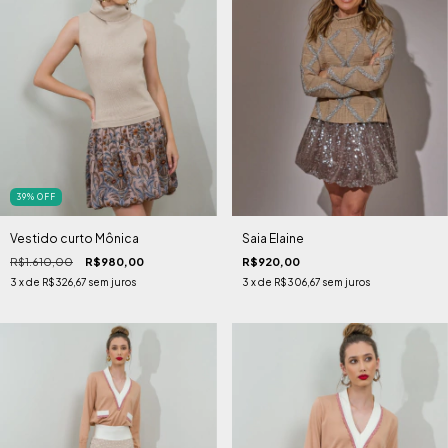
39
%
OFF
Vestido curto Mônica
Saia Elaine
R$1.610,00
R$980,00
R$920,00
3
x de
R$326,67
sem juros
3
x de
R$306,67
sem juros