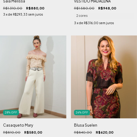
Saia Melissa
VESTIDO MADALENA
R$1.310,00
R$880,00
R$1.580,00
R$948,00
3
x de
R$293,33
sem juros
2 cores
3
x de
R$316,00
sem juros
28
%
OFF
26
%
OFF
Casaqueto Mary
Blusa Suelen
R$810,00
R$580,00
R$840,00
R$620,00