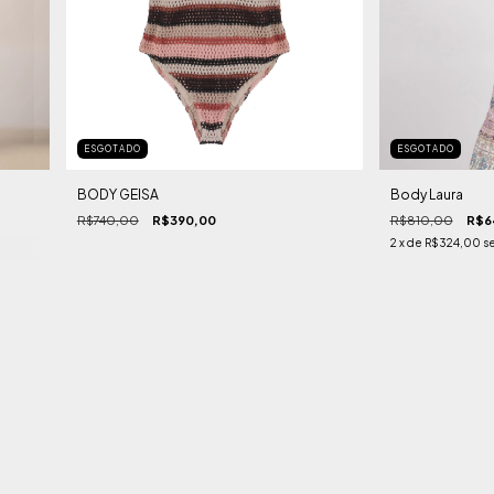
ESGOTADO
ESGOTADO
BODY GEISA
Body Laura
R$740,00
R$390,00
R$810,00
R$6
2
x de
R$324,00
s