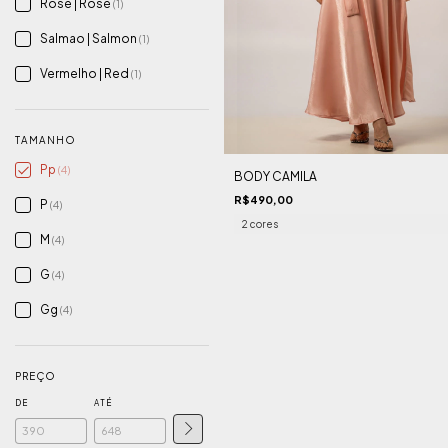
Rosê | Rosè
(1)
Salmao | Salmon
(1)
Vermelho | Red
(1)
TAMANHO
Pp
(4)
BODY CAMILA
R$490,00
P
(4)
2 cores
M
(4)
G
(4)
Gg
(4)
PREÇO
DE
ATÉ