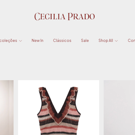
 coleções
New In
Clássicos
Sale
Shop All
Con