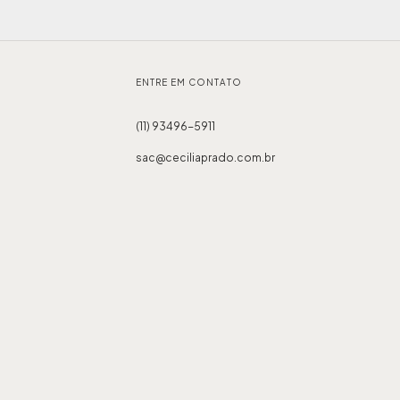
ENTRE EM CONTATO
(11) 93496-5911
sac@ceciliaprado.com.br