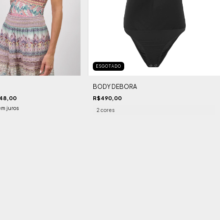
ESGOTADO
BODY DEBORA
48,00
R$490,00
em juros
2 cores