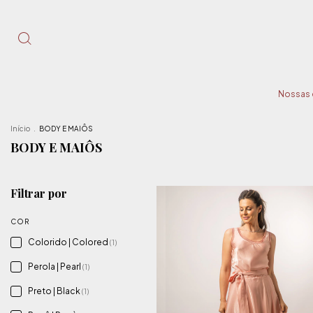
Nossas
Início
.
BODY E MAIÔS
BODY E MAIÔS
Filtrar por
COR
Colorido | Colored
(1)
Perola | Pearl
(1)
Preto | Black
(1)