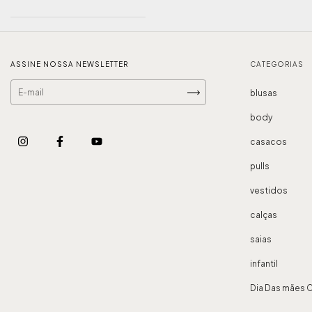
ASSINE NOSSA NEWSLETTER
CATEGORIAS
blusas
body
casacos
pulls
vestidos
calças
saias
infantil
Dia Das mães 