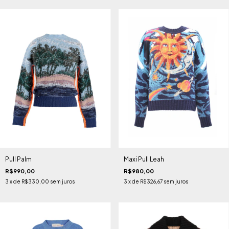
Pull Palm
Maxi Pull Leah
R$990,00
R$980,00
3
x de
R$330,00
sem juros
3
x de
R$326,67
sem juros