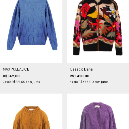
MAX PULL ALICE
Casaco Dana
R$549,00
R$1.420,00
2
x de
R$274,50
sem juros
4
x de
R$355,00
sem juros