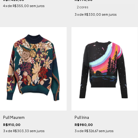
4
x de
R$355,00
sem juros
2 cores
3
x de
R$330,00
sem juros
Pull Maurem
Pull Irina
R$910,00
R$980,00
3
x de
R$303,33
sem juros
3
x de
R$326,67
sem juros