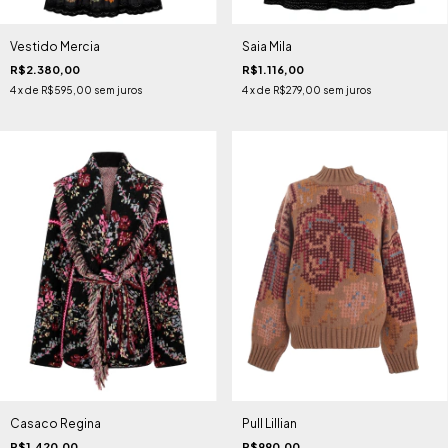
Vestido Mercia
Saia Mila
R$2.380,00
R$1.116,00
4
x de
R$595,00
sem juros
4
x de
R$279,00
sem juros
Casaco Regina
Pull Lillian
R$1.420,00
R$990,00