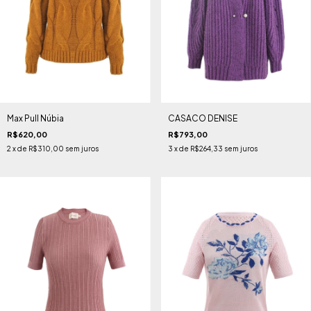
Max Pull Núbia
CASACO DENISE
R$620,00
R$793,00
2
x de
R$310,00
sem juros
3
x de
R$264,33
sem juros