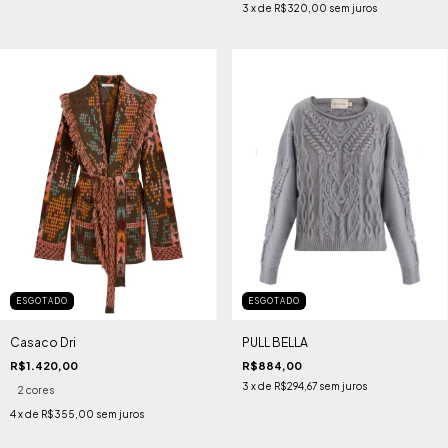
3
x de
R$320,00
sem juros
ESGOTADO
ESGOTADO
Casaco Dri
PULL BELLA
R$1.420,00
R$884,00
3
x de
R$294,67
sem juros
2 cores
4
x de
R$355,00
sem juros