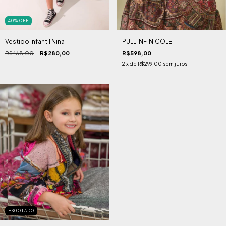
40
%
OFF
Vestido Infantil Nina
PULL INF. NICOLE
R$468,00
R$280,00
R$598,00
2
x de
R$299,00
sem juros
ESGOTADO