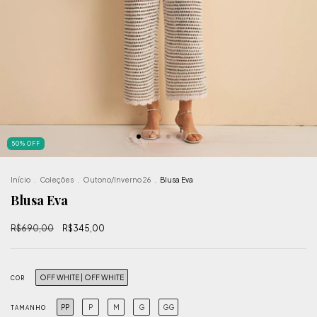
50
%
OFF
Início
.
Coleções
.
Outono/Inverno 26
.
Blusa Eva
Blusa Eva
R$690,00
R$345,00
OFF WHITE | OFF WHITE
COR
PP
P
M
G
GG
TAMANHO