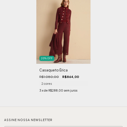
20
%
OFF
Casaqueto Érica
R$1.080,00
R$864,00
2 cores
3
x de
R$288,00
sem juros
ASSINE NOSSA NEWSLETTER