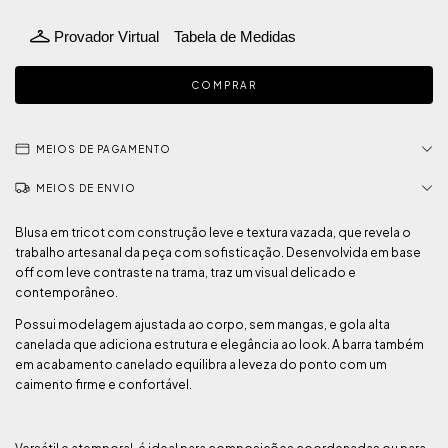
Provador Virtual
Tabela de Medidas
MEIOS DE PAGAMENTO
MEIOS DE ENVIO
Blusa em tricot com construção leve e textura vazada, que revela o
trabalho artesanal da peça com sofisticação. Desenvolvida em base
off com leve contraste na trama, traz um visual delicado e
contemporâneo.
Possui modelagem ajustada ao corpo, sem mangas, e gola alta
canelada que adiciona estrutura e elegância ao look. A barra também
em acabamento canelado equilibra a leveza do ponto com um
caimento firme e confortável.