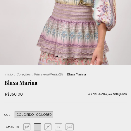
Início
.
Coleções
.
Primavera/Verão 25
.
Blusa Marina
Blusa Marina
R$850,00
3
x de
R$283,33
sem juros
COLORIDO | COLORED
COR
PP
P
M
G
GG
TAMANHO