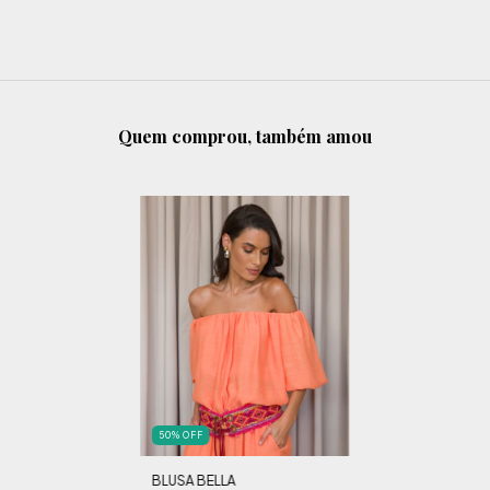
Quem comprou, também amou
50
%
OFF
BLUSA BELLA