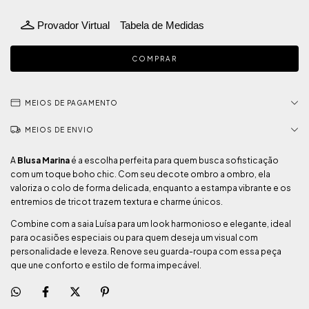
Provador Virtual
Tabela de Medidas
MEIOS DE PAGAMENTO
MEIOS DE ENVIO
A
Blusa Marina
é a escolha perfeita para quem busca sofisticação
com um toque boho chic. Com seu decote ombro a ombro, ela
valoriza o colo de forma delicada, enquanto a estampa vibrante e os
entremios de tricot trazem textura e charme únicos.
Combine com a saia Luísa para um look harmonioso e elegante, ideal
para ocasiões especiais ou para quem deseja um visual com
personalidade e leveza. Renove seu guarda-roupa com essa peça
que une conforto e estilo de forma impecável.