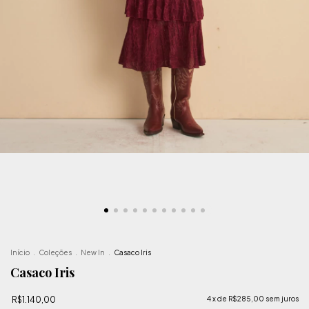
Início
.
Coleções
.
New In
.
Casaco Iris
Casaco Iris
R$1.140,00
4
x de
R$285,00
sem juros