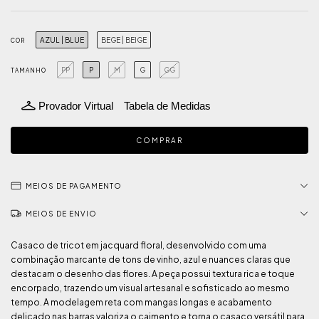
AZUL | BLUE
BEGE | BEIGE
COR
PP
P
M
G
GG
TAMANHO
Provador Virtual
Tabela de Medidas
MEIOS DE PAGAMENTO
MEIOS DE ENVIO
Casaco de tricot em jacquard floral, desenvolvido com uma
combinação marcante de tons de vinho, azul e nuances claras que
destacam o desenho das flores. A peça possui textura rica e toque
encorpado, trazendo um visual artesanal e sofisticado ao mesmo
tempo. A modelagem reta com mangas longas e acabamento
delicado nas barras valoriza o caimento e torna o casaco versátil para