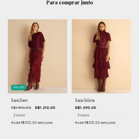
Para comprar junto
19
%
OFF
Saia Dani
Saia Glória
R$1.490,00
R$1.210,00
R$1.490,00
2 cores
3 cores
4
x de
R$302,50
sem juros
4
x de
R$372,50
sem juros