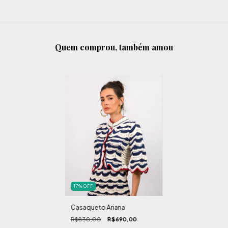
Quem comprou, também amou
17
%
OFF
Casaqueto Ariana
R$830,00
R$690,00