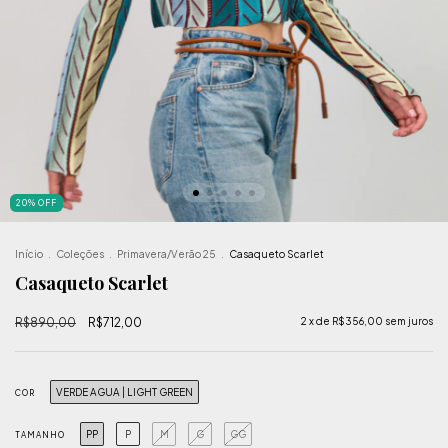
20
%
OFF
Início
.
Coleções
.
Primavera/Verão 25
.
Casaqueto Scarlet
Casaqueto Scarlet
R$890,00
R$712,00
2
x de
R$356,00
sem juros
VERDE AGUA | LIGHT GREEN
COR
PP
P
M
G
GG
TAMANHO