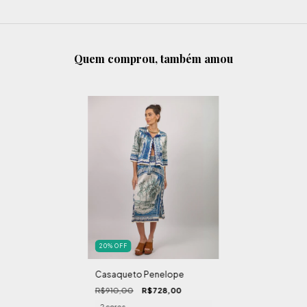
Quem comprou, também amou
20
%
OFF
Casaqueto Penelope
R$910,00
R$728,00