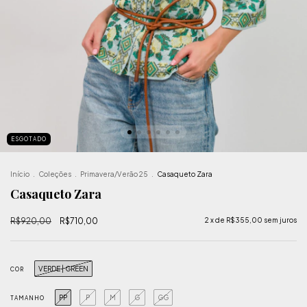
ESGOTADO
Início
.
Coleções
.
Primavera/Verão 25
.
Casaqueto Zara
Casaqueto Zara
R$920,00
R$710,00
2
x de
R$355,00
sem juros
VERDE | GREEN
COR
PP
P
M
G
GG
TAMANHO