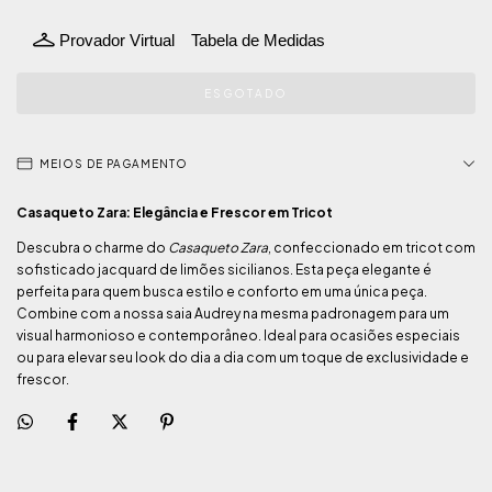
Provador Virtual
Tabela de Medidas
MEIOS DE PAGAMENTO
Casaqueto Zara: Elegância e Frescor em Tricot
Descubra o charme do
Casaqueto Zara
, confeccionado em tricot com
sofisticado jacquard de limões sicilianos. Esta peça elegante é
perfeita para quem busca estilo e conforto em uma única peça.
Combine com a nossa saia Audrey na mesma padronagem para um
visual harmonioso e contemporâneo. Ideal para ocasiões especiais
ou para elevar seu look do dia a dia com um toque de exclusividade e
frescor.