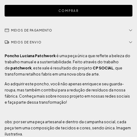
MEIOS DE PAGAMENTO
MEIOS DE ENVIO
Poncho Luciana Patchwork
é uma peça única que reflete a beleza do
trabalho manual e a sustentabilidade. Feito através do trabalho
de
patchwork
, este xale é resultado do projeto
CP SOCIAL
, que
transforma retalhos fabris em uma nova obra de arte.
Ao adquirir este poncho, você não apenas enriquece seu guarda-
roupa, mas também contribui para a redução de resíduos da nossa
fábrica. Conheça mais sobre nosso projeto em nossas redes sociais
e faça parte dessa transformação!
obs: por ser uma peça artesanal e dentro da campanha social, cada
peça tem uma composição de tecidos e cores, sendo única. Imagem
ilustrativa.