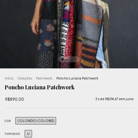
Início
.
Coleções
.
Patchwork
.
Poncho Luciana Patchwork
Poncho Luciana Patchwork
R$890,00
3
x de
R$296,67
sem juros
COLORIDO | COLORED
COR
U
TAMANHO