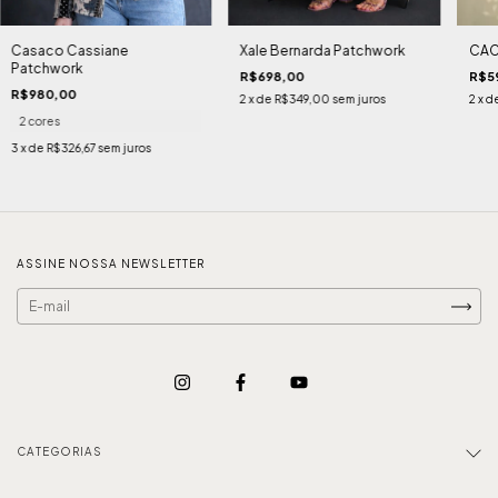
Casaco Cassiane
Xale Bernarda Patchwork
CAC
Patchwork
R$698,00
R$5
R$980,00
2
x de
R$349,00
sem juros
2
x d
2 cores
3
x de
R$326,67
sem juros
ASSINE NOSSA NEWSLETTER
CATEGORIAS