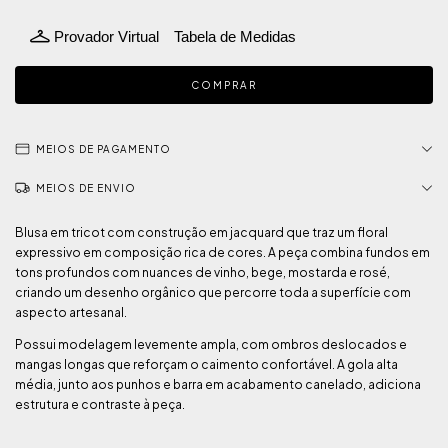
Provador Virtual
Tabela de Medidas
MEIOS DE PAGAMENTO
MEIOS DE ENVIO
Blusa em tricot com construção em jacquard que traz um floral
expressivo em composição rica de cores. A peça combina fundos em
tons profundos com nuances de vinho, bege, mostarda e rosé,
criando um desenho orgânico que percorre toda a superfície com
aspecto artesanal.
Possui modelagem levemente ampla, com ombros deslocados e
mangas longas que reforçam o caimento confortável. A gola alta
média, junto aos punhos e barra em acabamento canelado, adiciona
estrutura e contraste à peça.