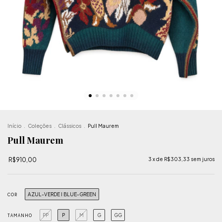
Início
.
Coleções
.
Clássicos
.
Pull Maurem
Pull Maurem
R$910,00
3
x de
R$303,33
sem juros
AZUL-VERDE I BLUE-GREEN
COR
PP
P
M
G
GG
TAMANHO