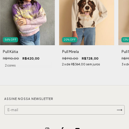
54
%
OFF
20
%
OFF
13
%
Pull Kátia
Pull Mirela
Pull
R$910,00
R$420,00
R$910,00
R$728,00
R$9
2
x de
R$364,00
sem juros
3
x d
2 cores
ASSINE NOSSA NEWSLETTER