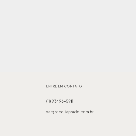
ENTRE EM CONTATO
(11) 93496-5911
sac@ceciliaprado.com.br