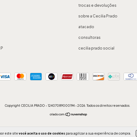
trocas e devoluções
sobre a Cecilia Prado
atacado
consultoras
CP
cecilia prado social
Copyright CECILIA PRADO - 12407089000194 - 2026. Todos os direitos reservados.
or este site
você aceita o uso de cookies
para agilizar a sua experiência de compra.