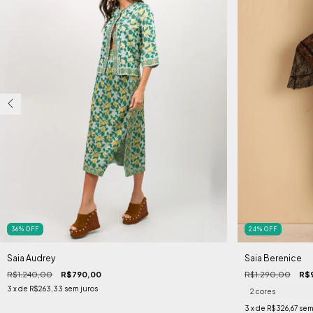
36
%
OFF
24
%
OFF
Saia Audrey
Saia Berenice
R$1.240,00
R$790,00
R$1.290,00
R$
3
x de
R$263,33
sem juros
2 cores
3
x de
R$326,67
sem