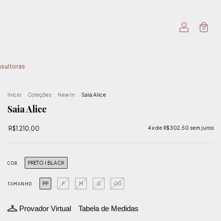
0
sultoras
Início
.
Coleções
.
New In
.
Saia Alice
Saia Alice
R$1.210,00
4
x de
R$302,50
sem juros
PRETO I BLACK
COR
PP
P
M
G
GG
TAMANHO
Provador Virtual
Tabela de Medidas