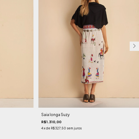
Saia longa Suzy
R$1.310,00
4
x de
R$327,50
sem juros