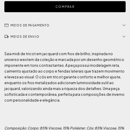
MEIOS DE PAGAMENTO
MEIOS DE ENVIO
Saia midi de tricot em jacquard com fios de brilho, inspirada no
universo western da coleção e marcada por um desenho geométrico
imponente em tons contrastantes. A peça possui modelagem reta,
caimento ajustado ao corpo e fendas laterais que trazem movimento
e leveza ao visual. O cós em tricot garante conforto e melhor ajuste,
enquanto os fios metalizados adicionam luminosidade sutil ao
jacquard, valorizando ainda mais a riqueza dos detalhes. Uma peça
sofisticada e contemporânea, perfeita para composições de inverno
com personalidade e elegância.
Composição: Corpo: 85% Viscose, 15% Poliéster; Cós: 85% Viscose, 15%