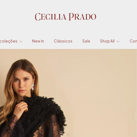
 coleções
New In
Clássicos
Sale
Shop All
Con