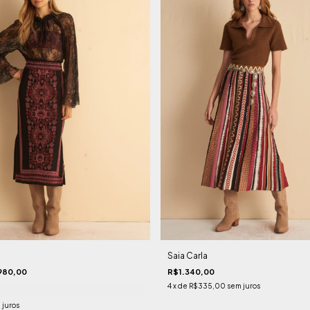
Saia Carla
980,00
R$1.340,00
4
x de
R$335,00
sem juros
 juros