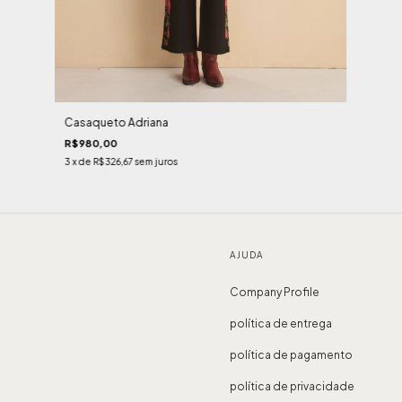
Casaqueto Adriana
R$980,00
3
x de
R$326,67
sem juros
AJUDA
Company Profile
política de entrega
política de pagamento
política de privacidade