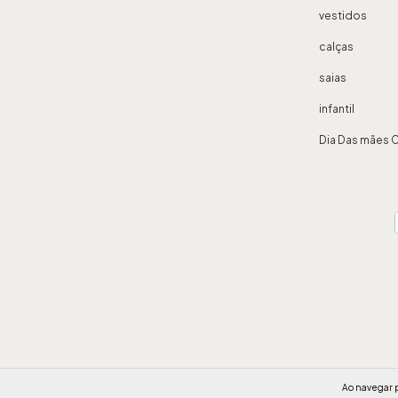
vestidos
calças
saias
infantil
Dia Das mães 
Ao navegar p