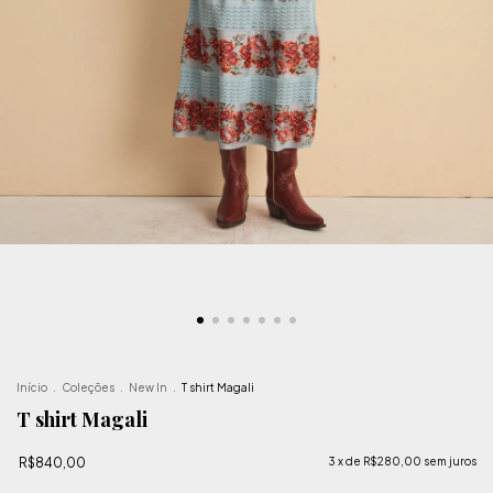
Início
.
Coleções
.
New In
.
T shirt Magali
T shirt Magali
R$840,00
3
x de
R$280,00
sem juros