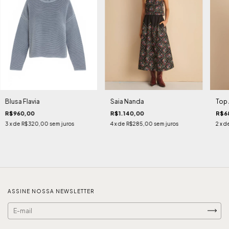
Blusa Flavia
Saia Nanda
Top 
R$960,00
R$1.140,00
R$6
3
x de
R$320,00
sem juros
4
x de
R$285,00
sem juros
2
x d
ASSINE NOSSA NEWSLETTER