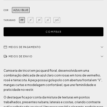
AZUL I BLUE
COR
PP
P
M
G
GG
TAMANHO
MEIOS DE PAGAMENTO
MEIOS DE ENVIO
Camiseta de tricot em jacquard floral, desenvolvida em uma
combinação delicada de azul claro com rosas em tons de vermelho,
rosé e terracota. A peça possui gola polo com abertura frontal em “V”,
mangas curtas e modelagem confortável, que une feminilidade e
praticidade no vestir.
O destaque fica por conta da mistura de texturas em pontos
trabalhados, presentes na barra, laterais e costas, criando contraste
sutil e sofisticado ao visual. Uma peça versátil e elegante, perfeita para