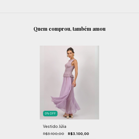
Quem comprou, também amou
0
%
OFF
Vestido Júlia
R$3.100,00
R$3.100,00