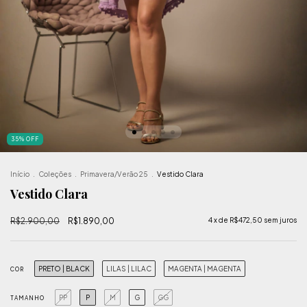
35
%
OFF
Início
.
Coleções
.
Primavera/Verão 25
.
Vestido Clara
Vestido Clara
R$2.900,00
R$1.890,00
4
x de
R$472,50
sem juros
PRETO | BLACK
LILAS | LILAC
MAGENTA | MAGENTA
COR
PP
P
M
G
GG
TAMANHO