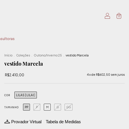
0
sultoras
Início
.
Coleções
.
Outono/Inverno 25
.
vestido Marcela
vestido Marcela
R$2.410,00
4
x de
R$602,50
sem juros
LILAS | LILAC
COR
PP
P
M
G
GG
TAMANHO
Provador Virtual
Tabela de Medidas