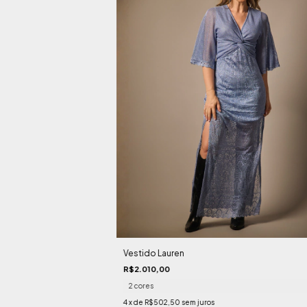
Vestido Lauren
R$2.010,00
2 cores
4
x de
R$502,50
sem juros