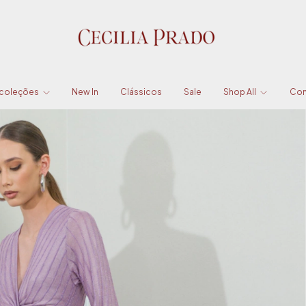
 coleções
New In
Clássicos
Sale
Shop All
Con