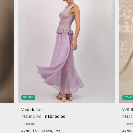
0
%
OFF
40
%
O
Vestido Júlia
VEST
R$3.100,00
R$3.100,00
R$1.7
2 cores
2 cor
4
x de
R$775,00
sem juros
4
x de