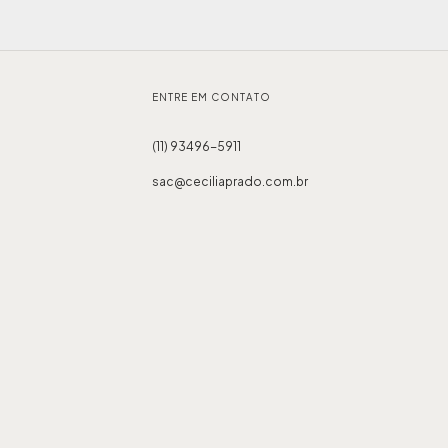
ENTRE EM CONTATO
(11) 93496-5911
sac@ceciliaprado.com.br