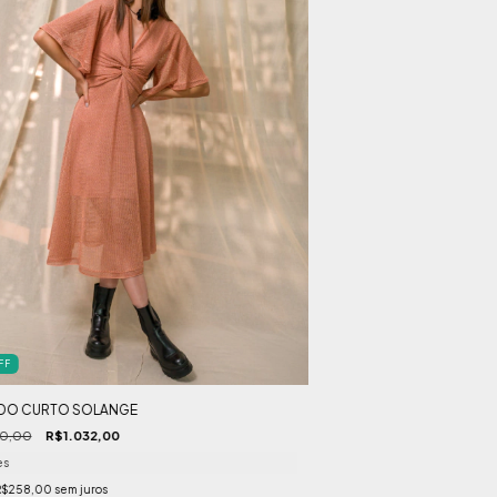
FF
IDO CURTO SOLANGE
20,00
R$1.032,00
es
R$258,00
sem juros