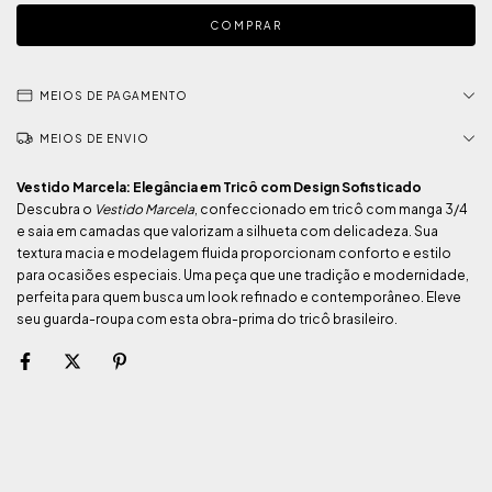
MEIOS DE PAGAMENTO
MEIOS DE ENVIO
Vestido Marcela: Elegância em Tricô com Design Sofisticado
Descubra o
Vestido Marcela
, confeccionado em tricô com manga 3/4
e saia em camadas que valorizam a silhueta com delicadeza. Sua
textura macia e modelagem fluida proporcionam conforto e estilo
para ocasiões especiais. Uma peça que une tradição e modernidade,
perfeita para quem busca um look refinado e contemporâneo. Eleve
seu guarda-roupa com esta obra-prima do tricô brasileiro.