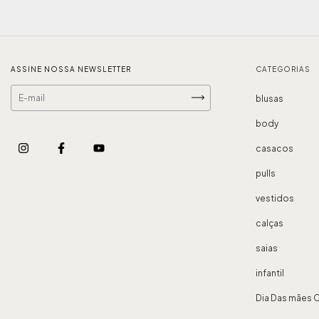
ASSINE NOSSA NEWSLETTER
CATEGORIAS
blusas
body
casacos
pulls
vestidos
calças
saias
infantil
Dia Das mães 