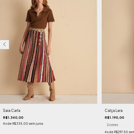
Saia Carla
Calça Lara
R$1.340,00
R$1.190,00
4
x de
R$335,00
sem juros
2 cores
4
x de
R$297,50
sem