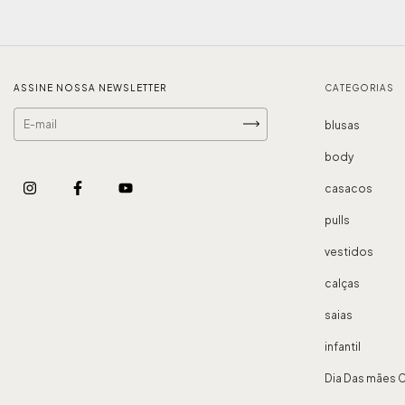
ASSINE NOSSA NEWSLETTER
CATEGORIAS
blusas
body
casacos
pulls
vestidos
calças
saias
infantil
Dia Das mães 