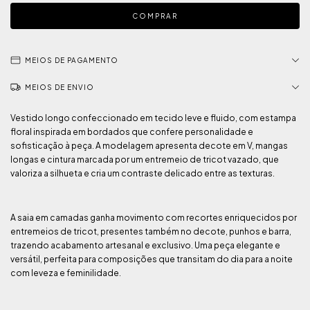
MEIOS DE PAGAMENTO
MEIOS DE ENVIO
Vestido longo confeccionado em tecido leve e fluido, com estampa
floral inspirada em bordados que confere personalidade e
sofisticação à peça. A modelagem apresenta decote em V, mangas
longas e cintura marcada por um entremeio de tricot vazado, que
valoriza a silhueta e cria um contraste delicado entre as texturas.
A saia em camadas ganha movimento com recortes enriquecidos por
entremeios de tricot, presentes também no decote, punhos e barra,
trazendo acabamento artesanal e exclusivo. Uma peça elegante e
versátil, perfeita para composições que transitam do dia para a noite
com leveza e feminilidade.